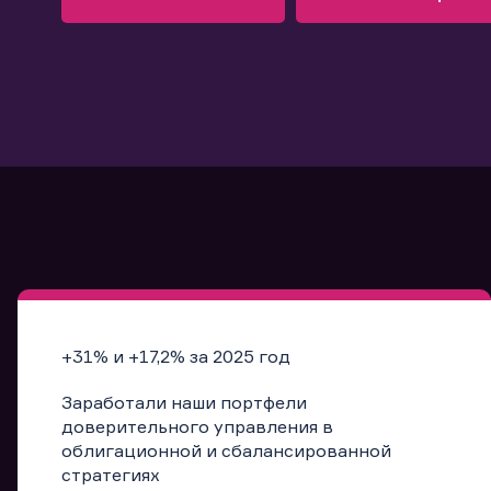
Узнать больше
Запись в офис
Подробнее
Запись в офис
+31% и +17,2% за 2025 год
Заработали наши портфели
доверительного управления в
облигационной и сбалансированной
стратегиях