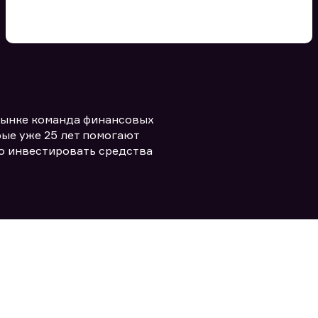
Вы можете добавить файл
формата doc, xls, pdf, txt, не
превышающий размера 5мб
рынке команда финансовых
Заполняя форму вы даете согласие
политикой конфиденциальности и
править заявку
ые уже 25 лет помогают
правилами
о инвестировать средства