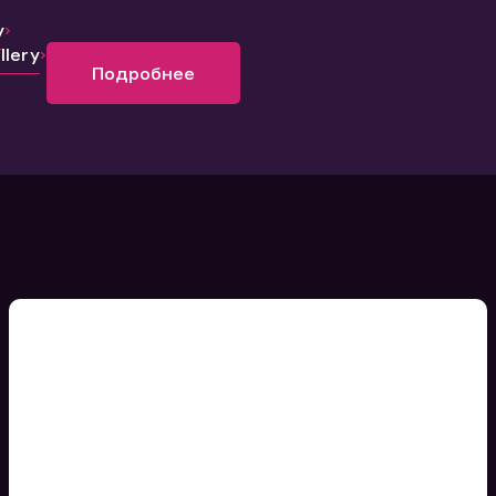
y
lery
Подробнее