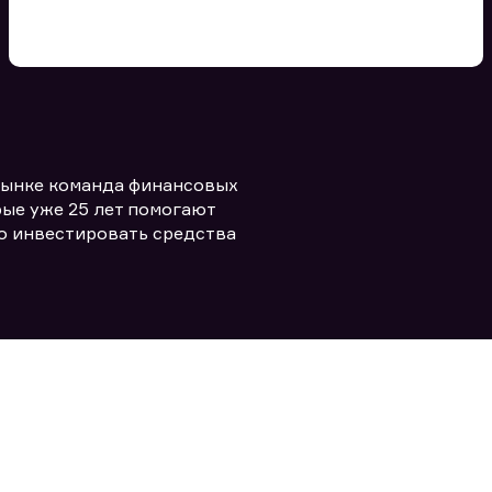
Вы можете добавить файл
формата doc, xls, pdf, txt, не
превышающий размера 5мб
рынке команда финансовых
Заполняя форму вы даете согласие
политикой конфиденциальности и
править заявку
ые уже 25 лет помогают
правилами
о инвестировать средства