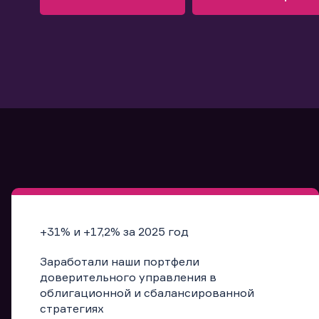
Узнать больше
Запись в офис
Подробнее
Запись в офис
+31% и +17,2% за 2025 год
Заработали наши портфели
доверительного управления в
облигационной и сбалансированной
стратегиях