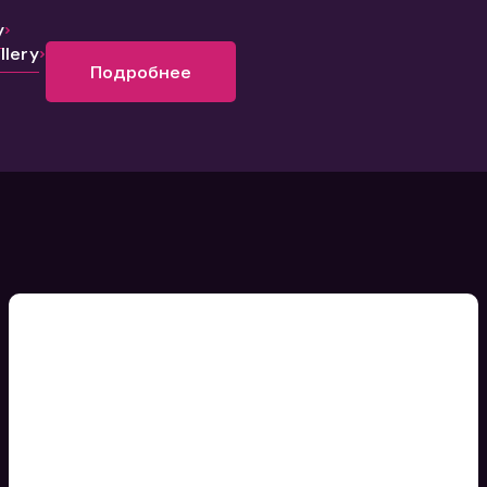
y
lery
Подробнее