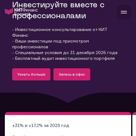
Инвестируйте вместе с
профессионалами
- Инвестиционное консультирование от КИТ
В
Финанс
Войти
Стать клиентом
- Ваши инвестиции под присмотром
Л
профессионалов
- Специальные условия до 31 декабря 2026 года
В
В
В
инвестиции
- Бесплатный аудит инвестиционного портфеля
банкам и компаниям
Подробнее
Запись в офис
о компании
Узнать больше
Запись в офис
поддержка
Узнать больше
Запись в офис
и
о 
п
тарифы
с 
н
и
г
к
т
ан
ка
н
и
п
ба
м
у
во
до
р
о
д
+31% и +17,2% за 2025 год