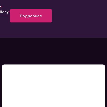
y
lery
Подробнее