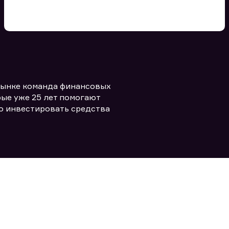
Вы можете добавить файл
формата doc, xls, pdf, txt, не
превышающий размера 5мб
рынке команда финансовых
Заполняя форму вы даете согласие
политикой конфиденциальности и
править заявку
ые уже 25 лет помогают
правилами
о инвестировать средства