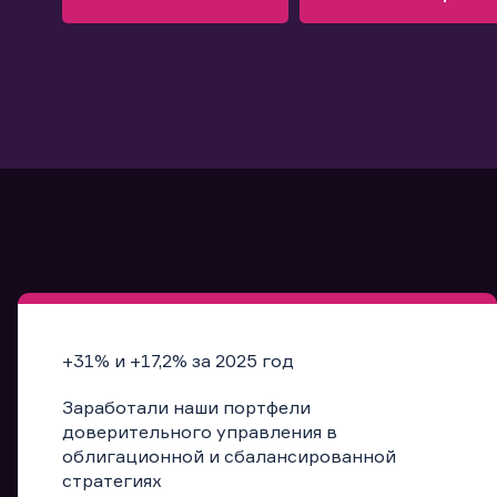
Узнать больше
Запись в офис
Подробнее
Запись в офис
+31% и +17,2% за 2025 год
Заработали наши портфели
доверительного управления в
облигационной и сбалансированной
стратегиях