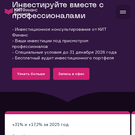
Инвестируйте вместе с
профессионалами
- Инвестиционное консультирование от КИТ
В
Финанс
Войти
Стать клиентом
- Ваши инвестиции под присмотром
Л
профессионалов
- Специальные условия до 31 декабря 2026 года
В
В
В
инвестиции
- Бесплатный аудит инвестиционного портфеля
банкам и компаниям
Подробнее
Запись в офис
о компании
Узнать больше
Запись в офис
поддержка
Узнать больше
Запись в офис
и
о 
п
тарифы
с 
н
и
г
к
т
ан
ка
н
и
п
ба
м
у
во
до
р
о
д
+31% и +17,2% за 2025 год