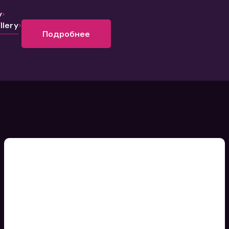
y
lery
Подробнее