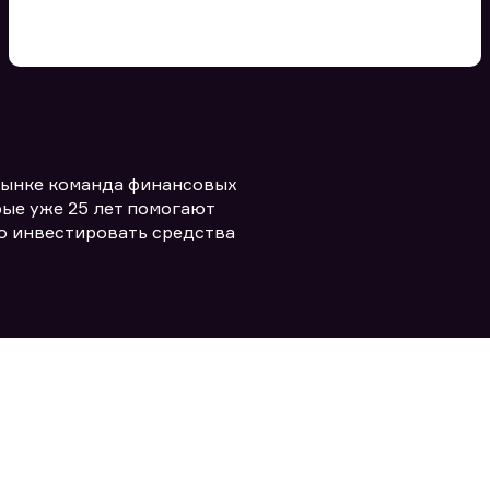
Вы можете добавить файл
формата doc, xls, pdf, txt, не
превышающий размера 5мб
рынке команда финансовых
Заполняя форму вы даете согласие
политикой конфиденциальности и
править заявку
ые уже 25 лет помогают
правилами
о инвестировать средства