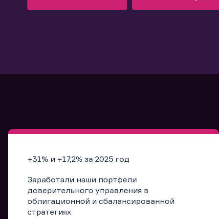
Узнать больше
Запись в офис
Подробнее
Запись в офис
+31% и +17,2% за 2025 год
Заработали наши портфели
доверительного управления в
облигационной и сбалансированной
стратегиях