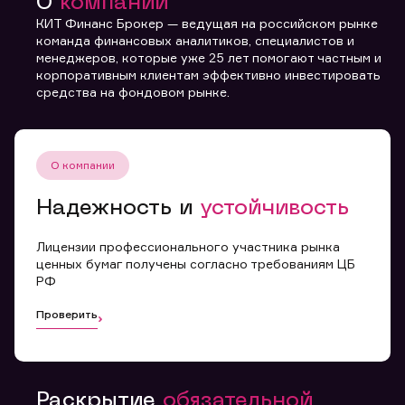
О
компании
КИТ Финанс Брокер — ведущая на российском рынке
команда финансовых аналитиков, специалистов и
менеджеров, которые уже 25 лет помогают частным и
Вы можете добавить файл формата doc, xls, pdf, txt,
корпоративным клиентам эффективно инвестировать
не превышающий размера 5мб
средства на фондовом рынке.
Отправить заявку
О компании
Заполняя форму вы даете
Надежность и
устойчивость
согласие с
политикой
конфиденциальности и
правилами
Лицензии профессионального участника рынка
ценных бумаг получены согласно требованиям ЦБ
РФ
Проверить
Раскрытие
обязательной