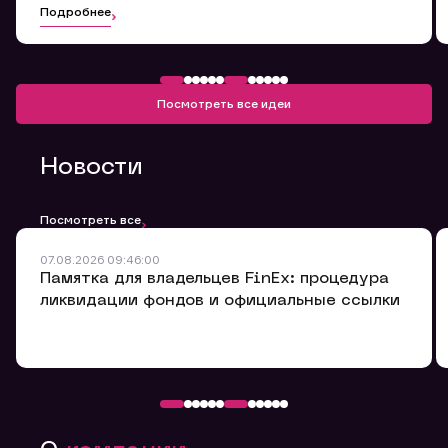
Подробнее
Обращение в компанию
Мы будем признательны Вам за улучшение качества
Посмотреть все идеи
обслуживания.
Оставьте заявку здесь, мы обязательно ее
рассмотрим и ответим Вам в ближайшее время.
Новости
Номер договора
Посмотреть все
ФИО
07.08.2026 09:46:00
Памятка для владельцев FinEx: процедура
ликвидации фондов и официальные ссылки
Email
Мобильный телефон
Заявка на предоставление
Обращение в компанию
Обращение в компанию
Обращение в компанию
информации.
Комментарий
Спасибо! Ваше сообщение успешно отправлено. Мы
Спасибо! Ваше сообщение успешно отправлено. Мы
Ваше обращение отправлено в компанию.
свяжемся с Вами в ближайшее время.
свяжемся с Вами в ближайшее время.
Спасибо! Ваша заявка успешно отправлена.