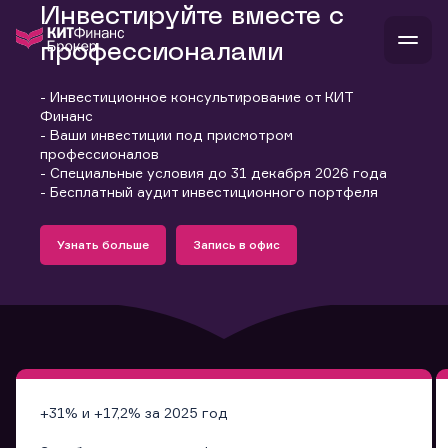
Инвестируйте вместе с
профессионалами
- Инвестиционное консультирование от КИТ
В
Финанс
Войти
Стать клиентом
- Ваши инвестиции под присмотром
Л
профессионалов
- Специальные условия до 31 декабря 2026 года
В
В
В
инвестиции
- Бесплатный аудит инвестиционного портфеля
банкам и компаниям
Подробнее
Запись в офис
о компании
Узнать больше
Запись в офис
поддержка
Узнать больше
Запись в офис
и
о 
п
тарифы
с 
н
и
г
к
т
ан
ка
н
и
п
ба
м
у
во
до
р
о
д
+31% и +17,2% за 2025 год