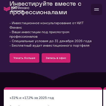
Инвестируйте вместе с
профессионалами
- Инвестиционное консультирование от КИТ
В
Финанс
Войти
Стать клиентом
- Ваши инвестиции под присмотром
Л
профессионалов
- Специальные условия до 31 декабря 2026 года
В
В
В
инвестиции
- Бесплатный аудит инвестиционного портфеля
банкам и компаниям
Подробнее
Запись в офис
о компании
Узнать больше
Запись в офис
поддержка
Узнать больше
Запись в офис
и
о 
п
тарифы
с 
н
и
г
к
т
ан
ка
н
и
п
ба
м
у
во
до
р
о
д
+31% и +17,2% за 2025 год