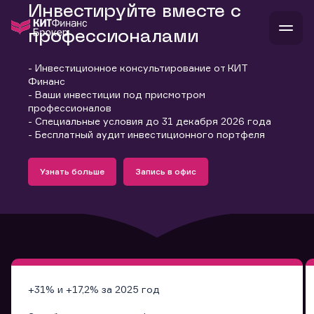
Инвестируйте вместе с
профессионалами
- Инвестиционное консультирование от КИТ
В
Финанс
Войти
Стать клиентом
- Ваши инвестиции под присмотром
Л
профессионалов
- Специальные условия до 31 декабря 2026 года
В
В
В
инвестиции
- Бесплатный аудит инвестиционного портфеля
банкам и компаниям
Подробнее
Запись в офис
о компании
Узнать больше
Запись в офис
поддержка
Узнать больше
Запись в офис
и
о 
п
тарифы
с 
н
и
г
к
т
ан
ка
н
и
п
ба
м
у
во
до
р
о
д
+31% и +17,2% за 2025 год