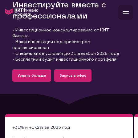
Инвестируйте вместе с
профессионалами
- Инвестиционное консультирование от КИТ
В
Финанс
Войти
Стать клиентом
- Ваши инвестиции под присмотром
Л
профессионалов
- Специальные условия до 31 декабря 2026 года
В
В
В
инвестиции
- Бесплатный аудит инвестиционного портфеля
банкам и компаниям
Подробнее
Запись в офис
о компании
Узнать больше
Запись в офис
поддержка
Узнать больше
Запись в офис
и
о 
п
тарифы
с 
н
и
г
к
т
ан
ка
н
и
п
ба
м
у
во
до
р
о
д
+31% и +17,2% за 2025 год