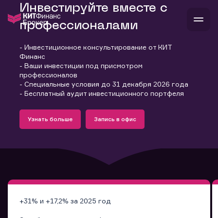
Инвестируйте вместе с
профессионалами
- Инвестиционное консультирование от КИТ
В
Финанс
Войти
Стать клиентом
- Ваши инвестиции под присмотром
Л
профессионалов
- Специальные условия до 31 декабря 2026 года
В
В
В
инвестиции
- Бесплатный аудит инвестиционного портфеля
банкам и компаниям
Подробнее
Запись в офис
о компании
Узнать больше
Запись в офис
поддержка
Узнать больше
Запись в офис
и
о 
п
тарифы
с 
н
и
г
к
т
ан
ка
н
и
п
ба
м
у
во
до
р
о
д
+31% и +17,2% за 2025 год