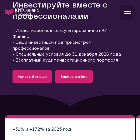
Инвестируйте вместе с
профессионалами
- Инвестиционное консультирование от КИТ
В
Финанс
Войти
Стать клиентом
- Ваши инвестиции под присмотром
Л
профессионалов
- Специальные условия до 31 декабря 2026 года
В
В
В
инвестиции
- Бесплатный аудит инвестиционного портфеля
банкам и компаниям
Подробнее
Запись в офис
о компании
Узнать больше
Запись в офис
поддержка
Узнать больше
Запись в офис
и
о 
п
тарифы
с 
н
и
г
к
т
ан
ка
н
и
п
ба
м
у
во
до
р
о
д
+31% и +17,2% за 2025 год