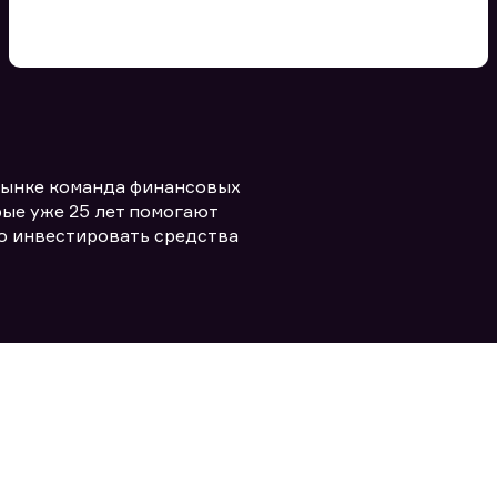
Вы можете добавить файл
формата doc, xls, pdf, txt, не
превышающий размера 5мб
рынке команда финансовых
Заполняя форму вы даете согласие
политикой конфиденциальности и
править заявку
ые уже 25 лет помогают
правилами
о инвестировать средства