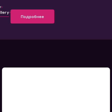
y
lery
Подробнее