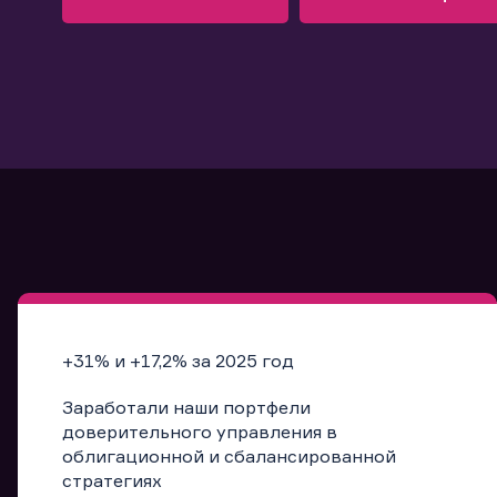
Узнать больше
Запись в офис
Подробнее
Запись в офис
+31% и +17,2% за 2025 год
Заработали наши портфели
доверительного управления в
облигационной и сбалансированной
стратегиях