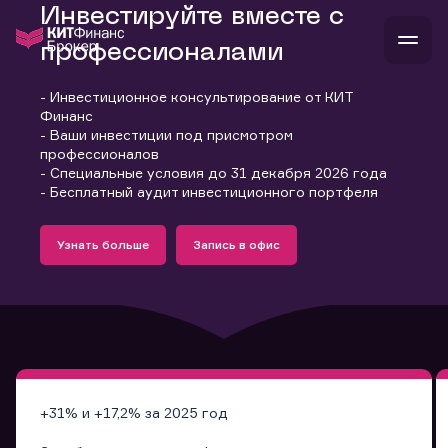
Инвестируйте вместе с
профессионалами
- Инвестиционное консультирование от КИТ
В
Финанс
Войти
Стать клиентом
- Ваши инвестиции под присмотром
Л
профессионалов
- Специальные условия до 31 декабря 2026 года
В
В
В
инвестиции
- Бесплатный аудит инвестиционного портфеля
банкам и компаниям
Подробнее
Запись в офис
о компании
Узнать больше
Запись в офис
поддержка
Узнать больше
Запись в офис
и
о 
п
тарифы
с 
н
и
г
к
т
ан
ка
н
и
п
ба
м
у
во
до
р
о
д
+31% и +17,2% за 2025 год