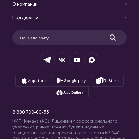
Индивидуальный Инвестиционный Счет
О компании
Маржинальное кредитование
Новости
Доверительное управление капиталом
Поддержка
Контакты
Карьера в компании
Поддержка
Партнерам
Информация для клиентов
Удостоверяющий центр
Техническая поддержка
Раскрытие обязательной информации
Налогообложение
Депозитарий
База знаний
Вопросы и ответы
App store
Google play
RuStore
AppGallery
8 800 700-00-55
КИТ Финанс (АО). Лицензии профессионального
участника рынка ценных бумаг выданы на
осуществление: дилерской деятельности № 040-
06539-010000 от 14.10.2003 (выдана ФКЦБ России),