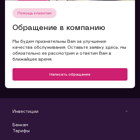
Помощь клиентам
Обращение в компанию
Мы будем признательны Вам за улучшение
качества обслуживания. Оставьте заявку здесь, мы
обязательно ее рассмотрим и ответим Вам в
ближайшее время.
Написать обращение
Инвестиции
Инвестиции
Банкам
С чего начать
Тарифы
Аналитика
Готовые решения