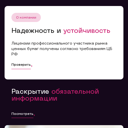
Вы можете добавить файл формата doc, xls, pdf, txt,
не превышающий размера 5мб
О компании
Надежность и
устойчивость
Отправить заявку
Лицензии профессионального участника рынка
Заполняя форму вы даете
ценных бумаг получены согласно требованиям ЦБ
согласие с
политикой
РФ
конфиденциальности и
правилами
Проверить
Раскрытие
обязательной
информации
Посмотреть