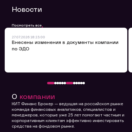
Обращение в компанию
Новости
Мы будем признательны Вам за улучшение качества
обслуживания.
Оставьте заявку здесь, мы обязательно ее
Посмотреть все
рассмотрим и ответим Вам в ближайшее время.
27.07.2026 18:23:00
Внесены изменения в документы компании
Номер договора
по ЭДО
ФИО
Email
Мобильный телефон
Заявка на предоставление
Обращение в компанию
Обращение в компанию
Обращение в компанию
О
компании
информации.
Комментарий
КИТ Финанс Брокер — ведущая на российском рынке
Спасибо! Ваше сообщение успешно отправлено. Мы
Спасибо! Ваше сообщение успешно отправлено. Мы
Ваше обращение отправлено в компанию.
команда финансовых аналитиков, специалистов и
свяжемся с Вами в ближайшее время.
свяжемся с Вами в ближайшее время.
Спасибо! Ваша заявка успешно отправлена.
менеджеров, которые уже 25 лет помогают частным и
корпоративным клиентам эффективно инвестировать
средства на фондовом рынке.