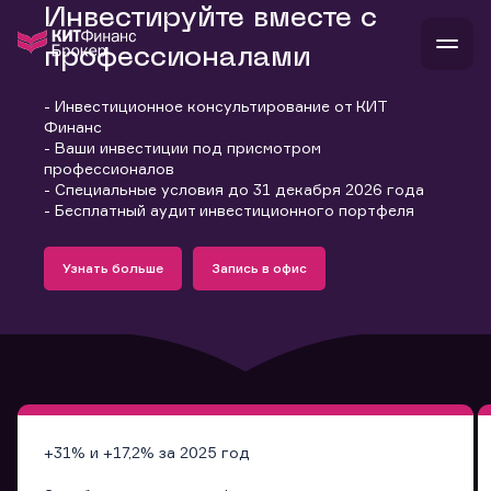
Инвестируйте вместе с
профессионалами
- Инвестиционное консультирование от КИТ
В
Финанс
Войти
Стать клиентом
- Ваши инвестиции под присмотром
Л
профессионалов
- Специальные условия до 31 декабря 2026 года
В
В
В
инвестиции
- Бесплатный аудит инвестиционного портфеля
банкам и компаниям
Подробнее
Запись в офис
о компании
Узнать больше
Запись в офис
поддержка
Узнать больше
Запись в офис
и
о 
п
тарифы
с 
н
и
г
к
т
ан
ка
н
и
п
ба
м
у
во
до
р
о
д
+31% и +17,2% за 2025 год