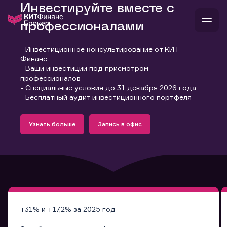
Инвестируйте вместе с
профессионалами
- Инвестиционное консультирование от КИТ
В
Финанс
Войти
Стать клиентом
- Ваши инвестиции под присмотром
Л
профессионалов
- Специальные условия до 31 декабря 2026 года
В
В
В
инвестиции
- Бесплатный аудит инвестиционного портфеля
банкам и компаниям
Подробнее
Запись в офис
о компании
Узнать больше
Запись в офис
поддержка
Узнать больше
Запись в офис
и
о 
п
тарифы
с 
н
и
г
к
т
ан
ка
н
и
п
ба
м
у
во
до
р
о
д
+31% и +17,2% за 2025 год