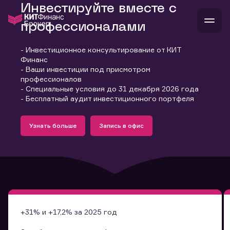
Инвестируйте вместе с
профессионалами
- Инвестиционное консультирование от КИТ
В
Финанс
Войти
Стать клиентом
- Ваши инвестиции под присмотром
Л
профессионалов
- Специальные условия до 31 декабря 2026 года
В
В
В
инвестиции
- Бесплатный аудит инвестиционного портфеля
банкам и компаниям
Подробнее
Запись в офис
о компании
Узнать больше
Запись в офис
поддержка
Узнать больше
Запись в офис
и
о 
п
тарифы
с 
н
и
г
к
т
ан
ка
н
и
п
ба
м
у
во
до
р
о
д
+31% и +17,2% за 2025 год