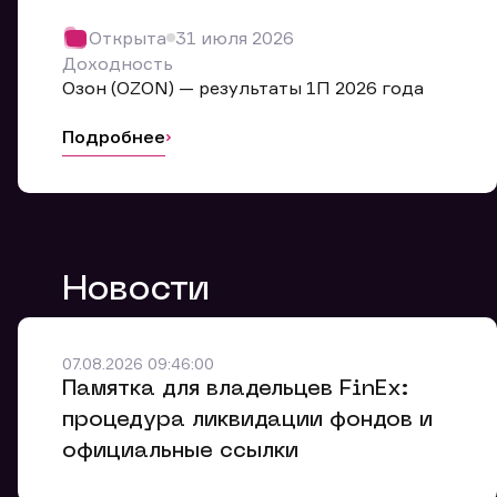
Обр
Открыта
31 июля 2026
Мы буде
Доходность
Оставьте
Озон (OZON) — результаты 1П 2026 года
ближайш
Подробнее
Но
Ф
Новости
Em
Обр
Обр
Обр
Заяв
Мо
07.08.2026 09:46:00
Спасибо
Спасибо
Памятка для владельцев FinEx:
Ваше об
Спасибо!
ближайш
ближайш
процедура ликвидации фондов и
Ко
официальные ссылки