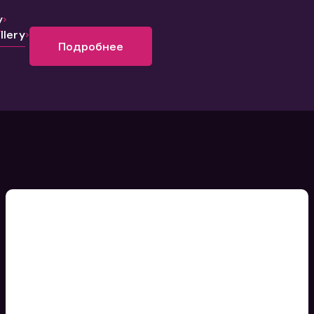
y
lery
Подробнее