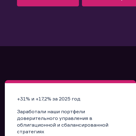
Узнать больше
Запись в офис
Подробнее
Запись в офис
+31% и +17,2% за 2025 год
Заработали наши портфели
доверительного управления в
облигационной и сбалансированной
стратегиях