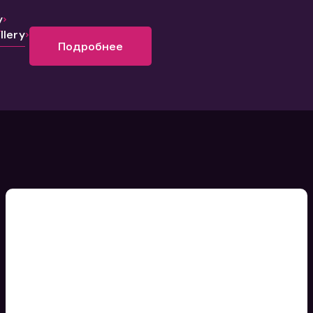
y
lery
Подробнее