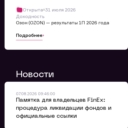
Обр
Открыта
31 июля 2026
Мы буде
Доходность
Оставьте
Озон (OZON) — результаты 1П 2026 года
ближайш
Подробнее
Но
Ф
Новости
Em
Обр
Обр
Обр
Заяв
Мо
07.08.2026 09:46:00
Спасибо
Спасибо
Памятка для владельцев FinEx:
Ваше об
Спасибо!
ближайш
ближайш
процедура ликвидации фондов и
Ко
официальные ссылки