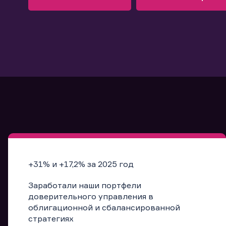
Узнать больше
Запись в офис
Подробнее
Запись в офис
+31% и +17,2% за 2025 год
Заработали наши портфели
доверительного управления в
облигационной и сбалансированной
стратегиях