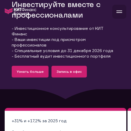
Инвестируйте вместе с
профессионалами
- Инвестиционное консультирование от КИТ
В
Финанс
Войти
Стать клиентом
- Ваши инвестиции под присмотром
Л
профессионалов
- Специальные условия до 31 декабря 2026 года
В
В
В
инвестиции
- Бесплатный аудит инвестиционного портфеля
банкам и компаниям
Подробнее
Запись в офис
о компании
Узнать больше
Запись в офис
поддержка
Узнать больше
Запись в офис
и
о 
п
тарифы
с 
н
и
г
к
т
ан
ка
н
и
п
ба
м
у
во
до
р
о
д
+31% и +17,2% за 2025 год