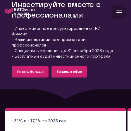
Инвестируйте вместе с
профессионалами
- Инвестиционное консультирование от КИТ
В
Финанс
Войти
Стать клиентом
- Ваши инвестиции под присмотром
Л
профессионалов
- Специальные условия до 31 декабря 2026 года
В
В
В
инвестиции
- Бесплатный аудит инвестиционного портфеля
банкам и компаниям
Подробнее
Запись в офис
о компании
Узнать больше
Запись в офис
поддержка
Узнать больше
Запись в офис
и
о 
п
тарифы
с 
н
и
г
к
т
ан
ка
н
и
п
ба
м
у
во
до
р
о
д
+31% и +17,2% за 2025 год