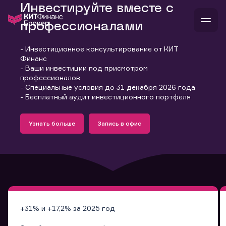
Инвестируйте вместе с
профессионалами
- Инвестиционное консультирование от КИТ
В
Финанс
Войти
Стать клиентом
- Ваши инвестиции под присмотром
Л
профессионалов
- Специальные условия до 31 декабря 2026 года
В
В
В
инвестиции
- Бесплатный аудит инвестиционного портфеля
банкам и компаниям
Подробнее
Запись в офис
о компании
Узнать больше
Запись в офис
поддержка
Узнать больше
Запись в офис
и
о 
п
тарифы
с 
н
и
г
к
т
ан
ка
н
и
п
ба
м
у
во
до
р
о
д
+31% и +17,2% за 2025 год