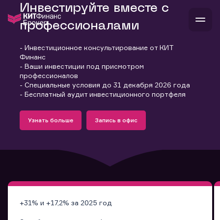
Инвестируйте вместе с
профессионалами
- Инвестиционное консультирование от КИТ
В
Финанс
Войти
Стать клиентом
- Ваши инвестиции под присмотром
Л
профессионалов
- Специальные условия до 31 декабря 2026 года
В
В
В
инвестиции
- Бесплатный аудит инвестиционного портфеля
банкам и компаниям
Подробнее
Запись в офис
о компании
Узнать больше
Запись в офис
поддержка
Узнать больше
Запись в офис
и
о 
п
тарифы
с 
н
и
г
к
т
ан
ка
н
и
п
ба
м
у
во
до
р
о
д
+31% и +17,2% за 2025 год