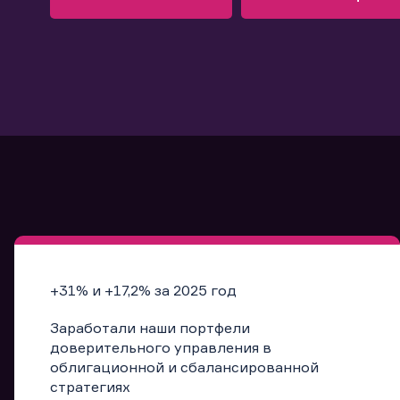
Узнать больше
Запись в офис
Подробнее
Запись в офис
+31% и +17,2% за 2025 год
Заработали наши портфели
доверительного управления в
облигационной и сбалансированной
стратегиях