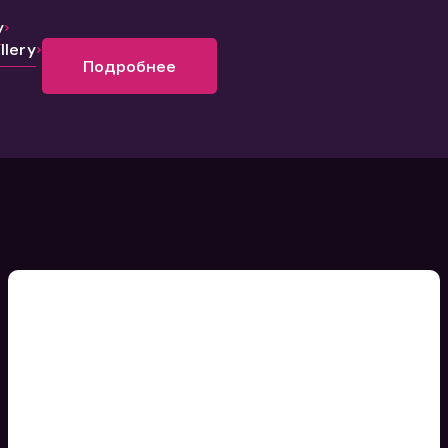
y
lery
Подробнее