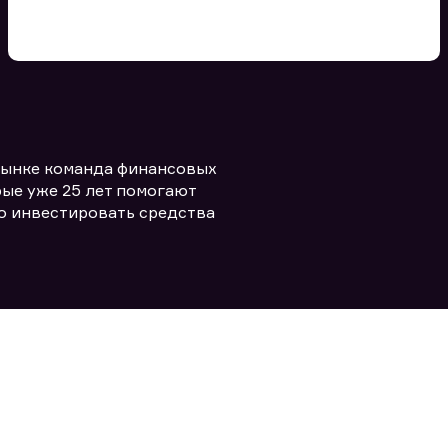
Вы можете добавить файл
формата doc, xls, pdf, txt, не
превышающий размера 5мб
рынке команда финансовых
Заполняя форму вы даете согласие
политикой конфиденциальности и
править заявку
ые уже 25 лет помогают
правилами
о инвестировать средства