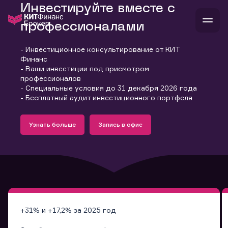
Инвестируйте вместе с
профессионалами
- Инвестиционное консультирование от КИТ
В
Финанс
Войти
Стать клиентом
- Ваши инвестиции под присмотром
Л
профессионалов
- Специальные условия до 31 декабря 2026 года
В
В
В
инвестиции
- Бесплатный аудит инвестиционного портфеля
банкам и компаниям
Подробнее
Запись в офис
о компании
Узнать больше
Запись в офис
поддержка
Узнать больше
Запись в офис
и
о 
п
тарифы
с 
н
и
г
к
т
ан
ка
н
и
п
ба
м
у
во
до
р
о
д
+31% и +17,2% за 2025 год