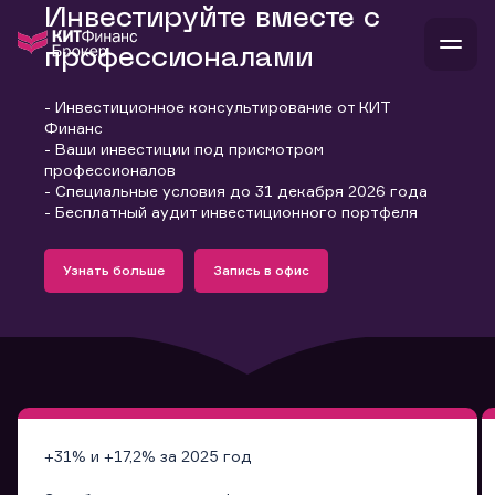
Инвестируйте вместе с
профессионалами
- Инвестиционное консультирование от КИТ
В
Финанс
Войти
Стать клиентом
- Ваши инвестиции под присмотром
Л
профессионалов
- Специальные условия до 31 декабря 2026 года
В
В
В
инвестиции
- Бесплатный аудит инвестиционного портфеля
банкам и компаниям
Подробнее
Запись в офис
о компании
Узнать больше
Запись в офис
поддержка
Узнать больше
Запись в офис
и
о 
п
тарифы
с 
н
и
г
к
т
ан
ка
н
и
п
ба
м
у
во
до
р
о
д
+31% и +17,2% за 2025 год