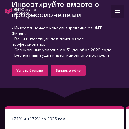
Инвестируйте вместе с
профессионалами
- Инвестиционное консультирование от КИТ
В
Финанс
Войти
Стать клиентом
- Ваши инвестиции под присмотром
Л
профессионалов
- Специальные условия до 31 декабря 2026 года
В
В
В
инвестиции
- Бесплатный аудит инвестиционного портфеля
банкам и компаниям
Подробнее
Запись в офис
о компании
Узнать больше
Запись в офис
поддержка
Узнать больше
Запись в офис
и
о 
п
тарифы
с 
н
и
г
к
т
ан
ка
н
и
п
ба
м
у
во
до
р
о
д
+31% и +17,2% за 2025 год