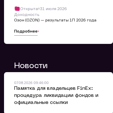
Обр
Открыта
31 июля 2026
Мы буде
Доходность
Оставьте
Озон (OZON) — результаты 1П 2026 года
ближайш
Подробнее
Но
Ф
Новости
Em
Обр
Обр
Обр
Заяв
Мо
07.08.2026 09:46:00
Спасибо
Спасибо
Памятка для владельцев FinEx:
Ваше об
Спасибо!
ближайш
ближайш
процедура ликвидации фондов и
Ко
официальные ссылки