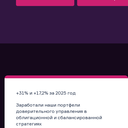
Узнать больше
Запись в офис
Подробнее
Запись в офис
+31% и +17,2% за 2025 год
Заработали наши портфели
доверительного управления в
облигационной и сбалансированной
стратегиях