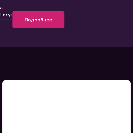
y
lery
Подробнее