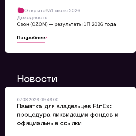
Обр
Открыта
31 июля 2026
Мы буде
Доходность
Оставьте
Озон (OZON) — результаты 1П 2026 года
ближайш
Подробнее
Но
Ф
Новости
Em
Обр
Обр
Обр
Заяв
Мо
07.08.2026 09:46:00
Спасибо
Спасибо
Памятка для владельцев FinEx:
Ваше об
Спасибо!
ближайш
ближайш
процедура ликвидации фондов и
Ко
официальные ссылки