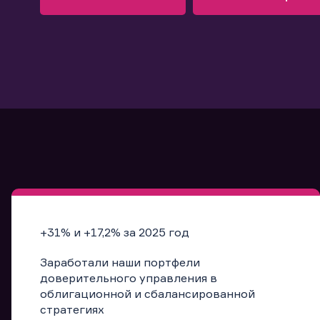
Узнать больше
Запись в офис
Подробнее
Запись в офис
+31% и +17,2% за 2025 год
Заработали наши портфели
доверительного управления в
облигационной и сбалансированной
стратегиях