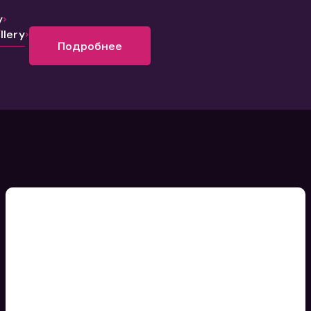
y
lery
Подробнее