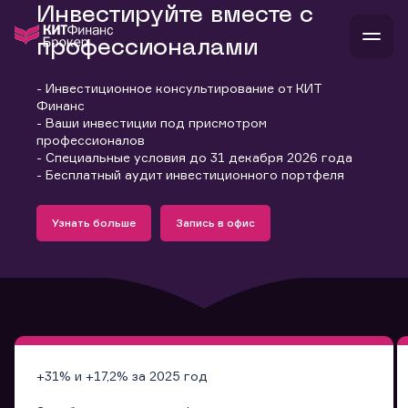
Инвестируйте вместе с
профессионалами
- Инвестиционное консультирование от КИТ
В
Финанс
Войти
Стать клиентом
- Ваши инвестиции под присмотром
Л
профессионалов
- Специальные условия до 31 декабря 2026 года
В
В
В
инвестиции
- Бесплатный аудит инвестиционного портфеля
банкам и компаниям
Подробнее
Запись в офис
о компании
Узнать больше
Запись в офис
поддержка
Узнать больше
Запись в офис
и
о 
п
тарифы
с 
н
и
г
к
т
ан
ка
н
и
п
ба
м
у
во
до
р
о
д
+31% и +17,2% за 2025 год