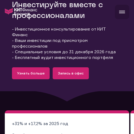
Инвестируйте вместе с
профессионалами
- Инвестиционное консультирование от КИТ
В
Финанс
Войти
Стать клиентом
- Ваши инвестиции под присмотром
Л
профессионалов
- Специальные условия до 31 декабря 2026 года
В
В
В
инвестиции
- Бесплатный аудит инвестиционного портфеля
банкам и компаниям
Подробнее
Запись в офис
о компании
Узнать больше
Запись в офис
поддержка
Узнать больше
Запись в офис
и
о 
п
тарифы
с 
н
и
г
к
т
ан
ка
н
и
п
ба
м
у
во
до
р
о
д
+31% и +17,2% за 2025 год