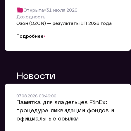
Обр
Открыта
31 июля 2026
Мы буде
Доходность
Оставьте
Озон (OZON) — результаты 1П 2026 года
ближайш
Подробнее
Но
Ф
Новости
Em
Обр
Обр
Обр
Заяв
Мо
07.08.2026 09:46:00
Спасибо
Спасибо
Памятка для владельцев FinEx:
Ваше об
Спасибо!
ближайш
ближайш
процедура ликвидации фондов и
Ко
официальные ссылки