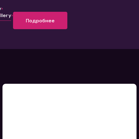
y
lery
Подробнее