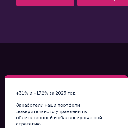
Узнать больше
Запись в офис
Подробнее
Запись в офис
+31% и +17,2% за 2025 год
Заработали наши портфели
доверительного управления в
облигационной и сбалансированной
стратегиях