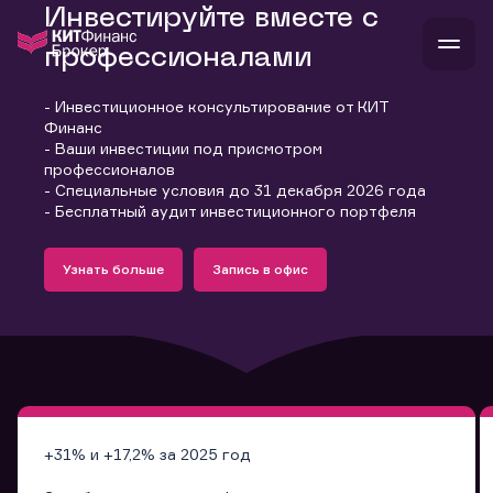
Инвестируйте вместе с
профессионалами
- Инвестиционное консультирование от КИТ
В
Финанс
Войти
Стать клиентом
- Ваши инвестиции под присмотром
Л
профессионалов
- Специальные условия до 31 декабря 2026 года
В
В
В
инвестиции
- Бесплатный аудит инвестиционного портфеля
банкам и компаниям
Подробнее
Запись в офис
о компании
Узнать больше
Запись в офис
поддержка
Узнать больше
Запись в офис
и
о 
п
тарифы
с 
н
и
г
к
т
ан
ка
н
и
п
ба
м
у
во
до
р
о
д
+31% и +17,2% за 2025 год