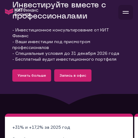
Инвестируйте вместе с
профессионалами
- Инвестиционное консультирование от КИТ
В
Финанс
Войти
Стать клиентом
- Ваши инвестиции под присмотром
Л
профессионалов
- Специальные условия до 31 декабря 2026 года
В
В
В
инвестиции
- Бесплатный аудит инвестиционного портфеля
банкам и компаниям
Подробнее
Запись в офис
о компании
Узнать больше
Запись в офис
поддержка
Узнать больше
Запись в офис
и
о 
п
тарифы
с 
н
и
г
к
т
ан
ка
н
и
п
ба
м
у
во
до
р
о
д
+31% и +17,2% за 2025 год