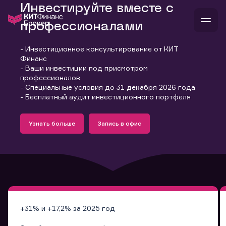
Инвестируйте вместе с
профессионалами
- Инвестиционное консультирование от КИТ
В
Финанс
Войти
Стать клиентом
- Ваши инвестиции под присмотром
Л
профессионалов
- Специальные условия до 31 декабря 2026 года
В
В
В
инвестиции
- Бесплатный аудит инвестиционного портфеля
банкам и компаниям
Подробнее
Запись в офис
о компании
Узнать больше
Запись в офис
поддержка
Узнать больше
Запись в офис
и
о 
п
тарифы
с 
н
и
г
к
т
ан
ка
н
и
п
ба
м
у
во
до
р
о
д
+31% и +17,2% за 2025 год