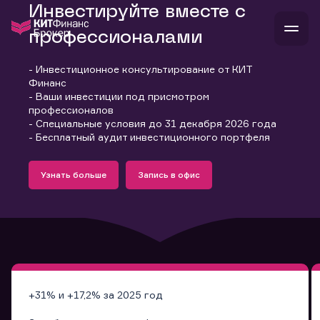
Инвестируйте вместе с
профессионалами
- Инвестиционное консультирование от КИТ
В
Финанс
Войти
Стать клиентом
- Ваши инвестиции под присмотром
Л
профессионалов
- Специальные условия до 31 декабря 2026 года
В
В
В
инвестиции
- Бесплатный аудит инвестиционного портфеля
банкам и компаниям
Подробнее
Запись в офис
о компании
Узнать больше
Запись в офис
поддержка
Узнать больше
Запись в офис
и
о 
п
тарифы
с 
н
и
г
к
т
ан
ка
н
и
п
ба
м
у
во
до
р
о
д
+31% и +17,2% за 2025 год