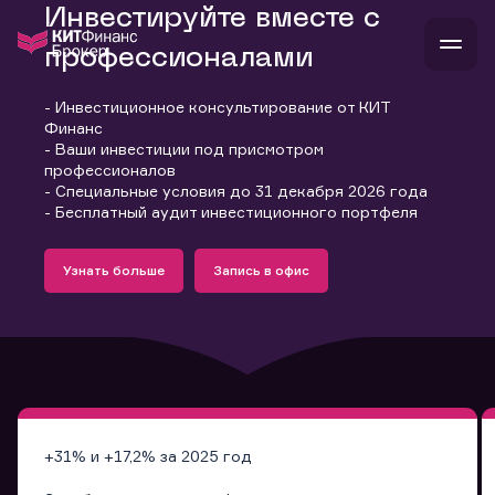
Инвестируйте вместе с
профессионалами
- Инвестиционное консультирование от КИТ
В
Финанс
Войти
Стать клиентом
- Ваши инвестиции под присмотром
Л
профессионалов
- Специальные условия до 31 декабря 2026 года
В
В
В
инвестиции
- Бесплатный аудит инвестиционного портфеля
банкам и компаниям
Подробнее
Запись в офис
о компании
Узнать больше
Запись в офис
поддержка
Узнать больше
Запись в офис
и
о 
п
тарифы
с 
н
и
г
к
т
ан
ка
н
и
п
ба
м
у
во
до
р
о
д
+31% и +17,2% за 2025 год