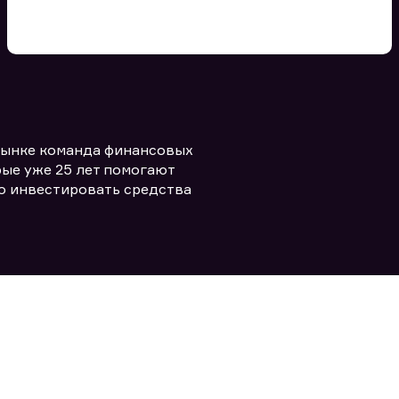
Вы можете добавить файл
формата doc, xls, pdf, txt, не
превышающий размера 5мб
рынке команда финансовых
Заполняя форму вы даете согласие
политикой конфиденциальности и
править заявку
ые уже 25 лет помогают
правилами
о инвестировать средства