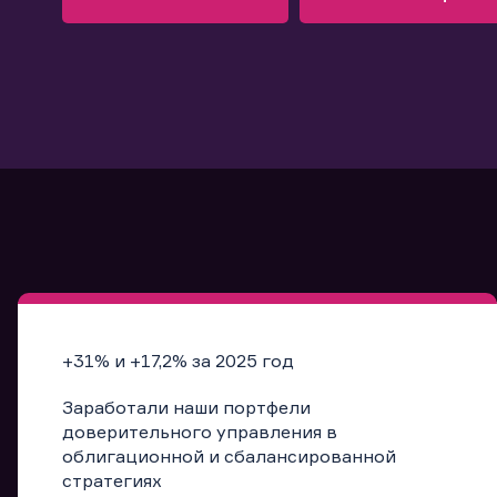
Узнать больше
Запись в офис
Подробнее
Запись в офис
+31% и +17,2% за 2025 год
Заработали наши портфели
доверительного управления в
облигационной и сбалансированной
стратегиях