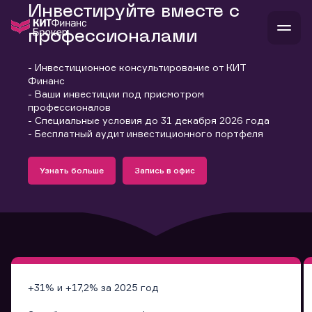
Инвестируйте вместе с
профессионалами
- Инвестиционное консультирование от КИТ
В
Финанс
Войти
Стать клиентом
- Ваши инвестиции под присмотром
Л
профессионалов
- Специальные условия до 31 декабря 2026 года
В
В
В
инвестиции
- Бесплатный аудит инвестиционного портфеля
банкам и компаниям
Подробнее
Запись в офис
о компании
Узнать больше
Запись в офис
поддержка
Узнать больше
Запись в офис
и
о 
п
тарифы
с 
н
и
г
к
т
ан
ка
н
и
п
ба
м
у
во
до
р
о
д
+31% и +17,2% за 2025 год