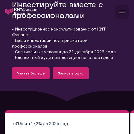
Инвестируйте вместе с
профессионалами
- Инвестиционное консультирование от КИТ
В
Финанс
Войти
Стать клиентом
- Ваши инвестиции под присмотром
Л
профессионалов
- Специальные условия до 31 декабря 2026 года
В
В
В
инвестиции
- Бесплатный аудит инвестиционного портфеля
банкам и компаниям
Подробнее
Запись в офис
о компании
Узнать больше
Запись в офис
поддержка
Узнать больше
Запись в офис
и
о 
п
тарифы
с 
н
и
г
к
т
ан
ка
н
и
п
ба
м
у
во
до
р
о
д
+31% и +17,2% за 2025 год