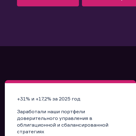
Узнать больше
Запись в офис
Подробнее
Запись в офис
+31% и +17,2% за 2025 год
Заработали наши портфели
доверительного управления в
облигационной и сбалансированной
стратегиях