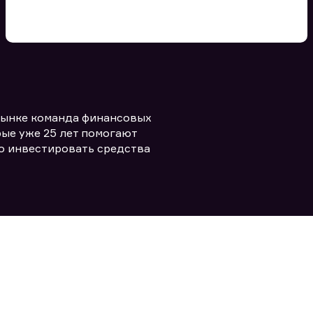
Вы можете добавить файл
формата doc, xls, pdf, txt, не
превышающий размера 5мб
рынке команда финансовых
Заполняя форму вы даете согласие
политикой конфиденциальности и
править заявку
ые уже 25 лет помогают
правилами
о инвестировать средства