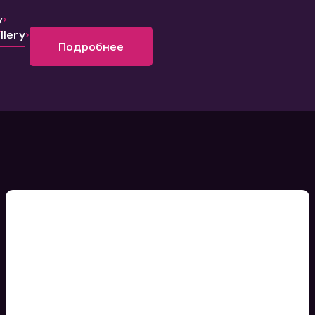
y
lery
Подробнее