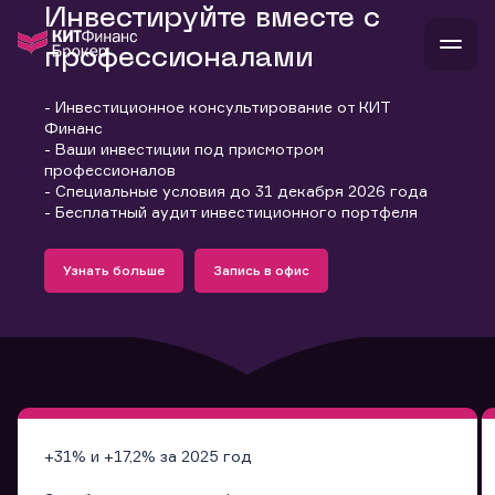
Инвестируйте вместе с
профессионалами
- Инвестиционное консультирование от КИТ
В
Финанс
Войти
Стать клиентом
- Ваши инвестиции под присмотром
Л
профессионалов
- Специальные условия до 31 декабря 2026 года
В
В
В
инвестиции
- Бесплатный аудит инвестиционного портфеля
банкам и компаниям
Подробнее
Запись в офис
о компании
Узнать больше
Запись в офис
поддержка
Узнать больше
Запись в офис
и
о 
п
тарифы
с 
н
и
г
к
т
ан
ка
н
и
п
ба
м
у
во
до
р
о
д
+31% и +17,2% за 2025 год