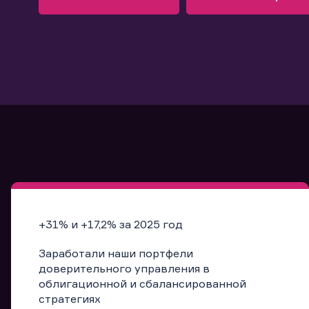
Узнать больше
Запись в офис
Подробнее
Запись в офис
+31% и +17,2% за 2025 год
Заработали наши портфели
доверительного управления в
облигационной и сбалансированной
стратегиях