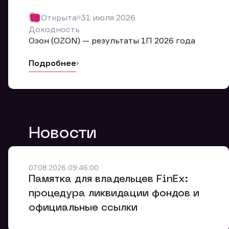
Обр
Открыта
31 июля 2026
Мы буде
Доходность
Оставьте
Озон (OZON) — результаты 1П 2026 года
ближайш
Подробнее
Но
Ф
Новости
Em
Обр
Обр
Обр
Заяв
Мо
07.08.2026 09:46:00
Спасибо
Спасибо
Памятка для владельцев FinEx:
Ваше об
Спасибо!
ближайш
ближайш
процедура ликвидации фондов и
Ко
официальные ссылки