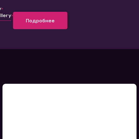
y
lery
Подробнее