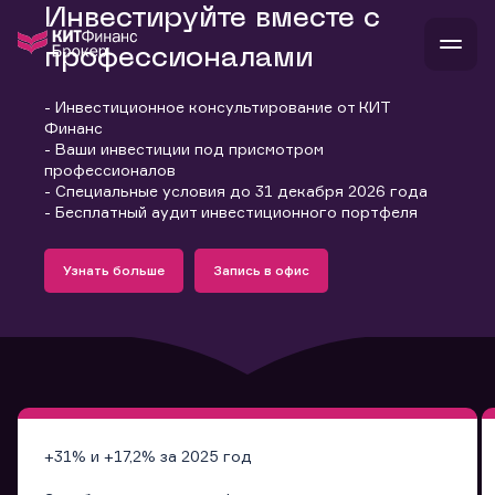
Инвестируйте вместе с
профессионалами
- Инвестиционное консультирование от КИТ
В
Финанс
Войти
Стать клиентом
- Ваши инвестиции под присмотром
Л
профессионалов
- Специальные условия до 31 декабря 2026 года
В
В
В
инвестиции
- Бесплатный аудит инвестиционного портфеля
банкам и компаниям
Подробнее
Запись в офис
о компании
Узнать больше
Запись в офис
поддержка
Узнать больше
Запись в офис
и
о 
п
тарифы
с 
н
и
г
к
т
ан
ка
н
и
п
ба
м
у
во
до
р
о
д
+31% и +17,2% за 2025 год