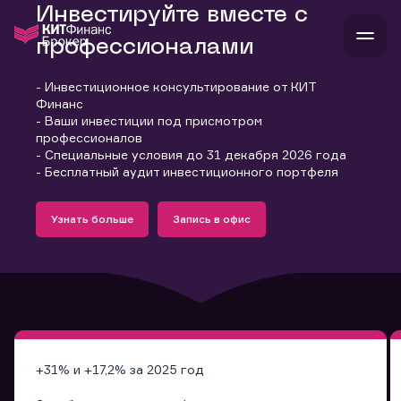
Инвестируйте вместе с
профессионалами
- Инвестиционное консультирование от КИТ
В
Финанс
Войти
Стать клиентом
- Ваши инвестиции под присмотром
Л
профессионалов
- Специальные условия до 31 декабря 2026 года
В
В
В
инвестиции
- Бесплатный аудит инвестиционного портфеля
банкам и компаниям
Подробнее
Запись в офис
о компании
Узнать больше
Запись в офис
поддержка
Узнать больше
Запись в офис
и
о 
п
тарифы
с 
н
и
г
к
т
ан
ка
н
и
п
ба
м
у
во
до
р
о
д
+31% и +17,2% за 2025 год