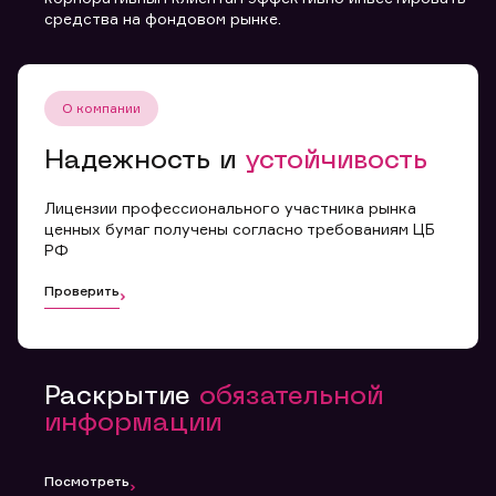
средства на фондовом рынке.
Вы можете добавить файл формата doc, xls, pdf, txt,
не превышающий размера 5мб
О компании
Отправить заявку
Надежность и
устойчивость
Заполняя форму вы даете
Лицензии профессионального участника рынка
согласие с
политикой
ценных бумаг получены согласно требованиям ЦБ
конфиденциальности и
РФ
правилами
Проверить
Раскрытие
обязательной
информации
Посмотреть