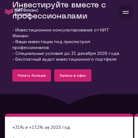
Инвестируйте вместе с
профессионалами
- Инвестиционное консультирование от КИТ
В
Финанс
Войти
Стать клиентом
- Ваши инвестиции под присмотром
Л
профессионалов
- Специальные условия до 31 декабря 2026 года
В
В
В
инвестиции
- Бесплатный аудит инвестиционного портфеля
банкам и компаниям
Подробнее
Запись в офис
о компании
Узнать больше
Запись в офис
поддержка
Узнать больше
Запись в офис
и
о 
п
тарифы
с 
н
и
г
к
т
ан
ка
н
и
п
ба
м
у
во
до
р
о
д
+31% и +17,2% за 2025 год