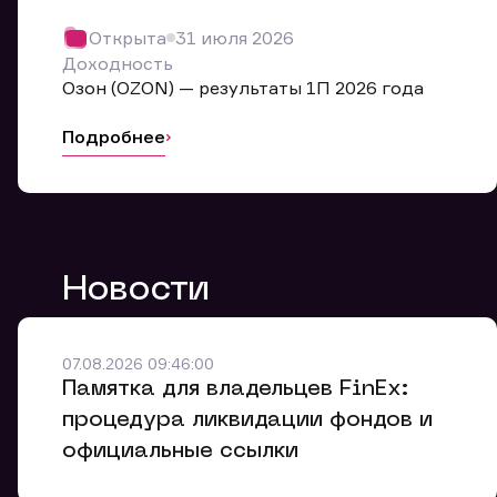
Обр
Открыта
31 июля 2026
Мы буде
Доходность
Оставьте
Озон (OZON) — результаты 1П 2026 года
ближайш
Подробнее
Но
Ф
Новости
Em
Обр
Обр
Обр
Заяв
Мо
07.08.2026 09:46:00
Спасибо
Спасибо
Памятка для владельцев FinEx:
Ваше об
Спасибо!
ближайш
ближайш
процедура ликвидации фондов и
Ко
официальные ссылки