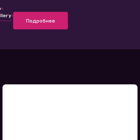
y
lery
Подробнее