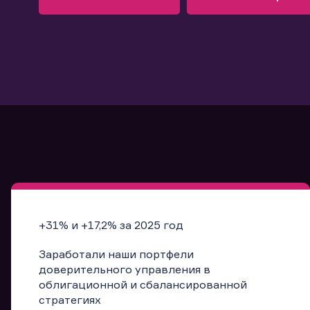
Узнать больше
Запись в офис
Подробнее
Запись в офис
+31% и +17,2% за 2025 год
Заработали наши портфели
доверительного управления в
облигационной и сбалансированной
стратегиях